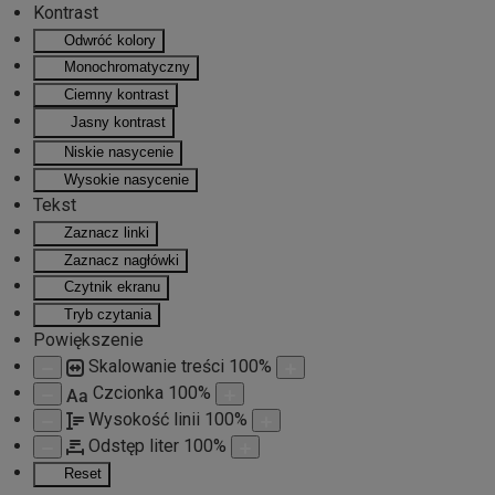
Kontrast
Odwróć kolory
Przejdź do głównej treści
Monochromatyczny
Ciemny kontrast
Jasny kontrast
Niskie nasycenie
Wysokie nasycenie
Tekst
Zaznacz linki
Zaznacz nagłówki
Czytnik ekranu
Tryb czytania
Powiększenie
Skalowanie treści
100
%
Czcionka
100
%
Aa
Wysokość linii
100
%
Odstęp liter
100
%
Reset