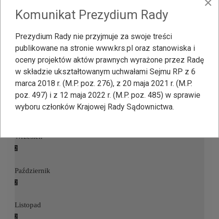
×
Komunikat Prezydium Rady
1
Czerwiec
Prezydium Rady nie przyjmuje za swoje treści
2
publikowane na stronie www.krs.pl oraz stanowiska i
oceny projektów aktów prawnych wyrażone przez Radę
Lipiec
w składzie ukształtowanym uchwałami Sejmu RP z 6
3
marca 2018 r. (M.P. poz. 276), z 20 maja 2021 r. (M.P.
poz. 497) i z 12 maja 2022 r. (M.P. poz. 485) w sprawie
Sierpień
wyboru członków Krajowej Rady Sądownictwa.
Wrzesień
2
Październik
2
Listopad
2